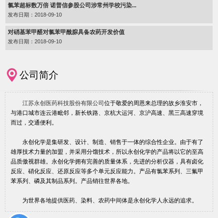
氯苯超标数万倍 诺普信参股公司涉常州学校污染...
发布日期：2018-09-10
对硝基苯甲醛对氯苯甲酰腙具备农药开发价值
发布日期：2018-09-10
公司简介
江苏永创医药科技股份有限公司
位于敬爱的周恩来总理的故乡淮安市，
与港口城市连云港毗邻，新长铁路、京杭大运河、京沪高速、黑三高速穿境
而过，交通便利。
永创化学是集研发、设计、制造、销售于一体的综合性企业。由于有了
雄厚技术力量的加盟，并采用分馏技术，所以永创化学的产品将以它的至高
品质傲视群雄。永创化学拥有完善的质量体系，先进的分析仪器，具有卤化
反应、硝化反应、还原反应等多个单元反应能力。产品有氯苯系列、三氟甲
苯系列、磷及其制品系列。产品销往世界各地。
为世界各地提供医药、染料、农药中间体是永创化学人永远的追求。