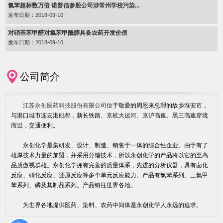
氯苯超标数万倍 诺普信参股公司涉常州学校污染...
发布日期：2018-09-10
对硝基苯甲醛对氯苯甲酰腙具备农药开发价值
发布日期：2018-09-10
公司简介
江苏永创医药科技股份有限公司
位于敬爱的周恩来总理的故乡淮安市，
与港口城市连云港毗邻，新长铁路、京杭大运河、京沪高速、黑三高速穿境
而过，交通便利。
永创化学是集研发、设计、制造、销售于一体的综合性企业。由于有了
雄厚技术力量的加盟，并采用分馏技术，所以永创化学的产品将以它的至高
品质傲视群雄。永创化学拥有完善的质量体系，先进的分析仪器，具有卤化
反应、硝化反应、还原反应等多个单元反应能力。产品有氯苯系列、三氟甲
苯系列、磷及其制品系列。产品销往世界各地。
为世界各地提供医药、染料、农药中间体是永创化学人永远的追求。