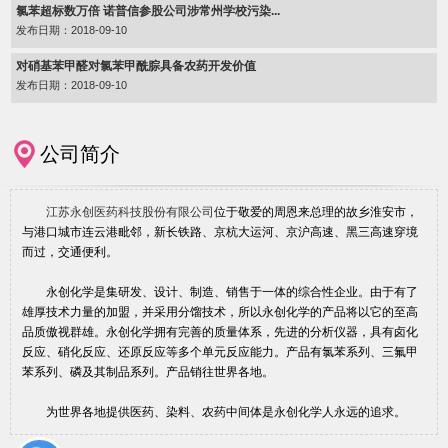
氯苯超标数万倍 诺普信参股公司涉常州学校污染...
发布日期：2018-09-10
对硝基苯甲醛对氯苯甲酰腙具备农药开发价值
发布日期：2018-09-10
公司简介
江苏永创医药科技股份有限公司
位于敬爱的周恩来总理的故乡淮安市，
与港口城市连云港毗邻，新长铁路、京杭大运河、京沪高速、黑三高速穿境
而过，交通便利。
永创化学是集研发、设计、制造、销售于一体的综合性企业。由于有了
雄厚技术力量的加盟，并采用分馏技术，所以永创化学的产品将以它的至高
品质傲视群雄。永创化学拥有完善的质量体系，先进的分析仪器，具有卤化
反应、硝化反应、还原反应等多个单元反应能力。产品有氯苯系列、三氟甲
苯系列、磷及其制品系列。产品销往世界各地。
为世界各地提供医药、染料、农药中间体是永创化学人永远的追求。