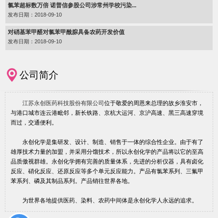
氯苯超标数万倍 诺普信参股公司涉常州学校污染...
发布日期：2018-09-10
对硝基苯甲醛对氯苯甲酰腙具备农药开发价值
发布日期：2018-09-10
公司简介
江苏永创医药科技股份有限公司
位于敬爱的周恩来总理的故乡淮安市，
与港口城市连云港毗邻，新长铁路、京杭大运河、京沪高速、黑三高速穿境
而过，交通便利。
永创化学是集研发、设计、制造、销售于一体的综合性企业。由于有了
雄厚技术力量的加盟，并采用分馏技术，所以永创化学的产品将以它的至高
品质傲视群雄。永创化学拥有完善的质量体系，先进的分析仪器，具有卤化
反应、硝化反应、还原反应等多个单元反应能力。产品有氯苯系列、三氟甲
苯系列、磷及其制品系列。产品销往世界各地。
为世界各地提供医药、染料、农药中间体是永创化学人永远的追求。