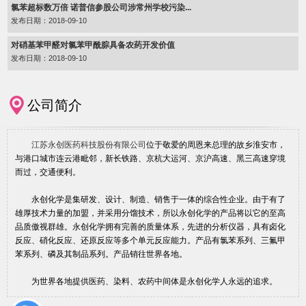
氯苯超标数万倍 诺普信参股公司涉常州学校污染...
发布日期：2018-09-10
对硝基苯甲醛对氯苯甲酰腙具备农药开发价值
发布日期：2018-09-10
公司简介
江苏永创医药科技股份有限公司
位于敬爱的周恩来总理的故乡淮安市，
与港口城市连云港毗邻，新长铁路、京杭大运河、京沪高速、黑三高速穿境
而过，交通便利。
永创化学是集研发、设计、制造、销售于一体的综合性企业。由于有了
雄厚技术力量的加盟，并采用分馏技术，所以永创化学的产品将以它的至高
品质傲视群雄。永创化学拥有完善的质量体系，先进的分析仪器，具有卤化
反应、硝化反应、还原反应等多个单元反应能力。产品有氯苯系列、三氟甲
苯系列、磷及其制品系列。产品销往世界各地。
为世界各地提供医药、染料、农药中间体是永创化学人永远的追求。